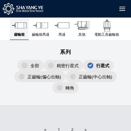
齒輪箱
齒輪箱馬達
馬達
其他
電動工具齒輪箱
系列
全部
精密行星式
行星式
正齒輪(偏心出軸)
正齒輪(中心出軸)
轉角
«
1
2
»