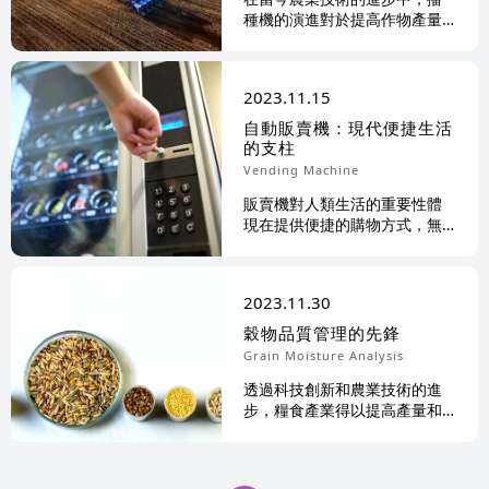
種機的演進對於提高作物產量
和質量至關重要。它提供準確
的種子和肥料播種，改善...
2023
11
15
自動販賣機：現代便捷生活
的支柱
Vending Machine
販賣機對人類生活的重要性體
現在提供便捷的購物方式，無
論是在辦公室、學校還是公共
場所，人們都可以隨時輕...
2023
11
30
穀物品質管理的先鋒
Grain Moisture Analysis
透過科技創新和農業技術的進
步，糧食產業得以提高產量和
效率，並且更加注重可持續性
和品質控制。穀物水分測...