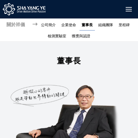
關於祥儀
公司簡介
企業使命
董事長
組織團隊
里程碑
檢測實驗室
獲獎與認證
董事長