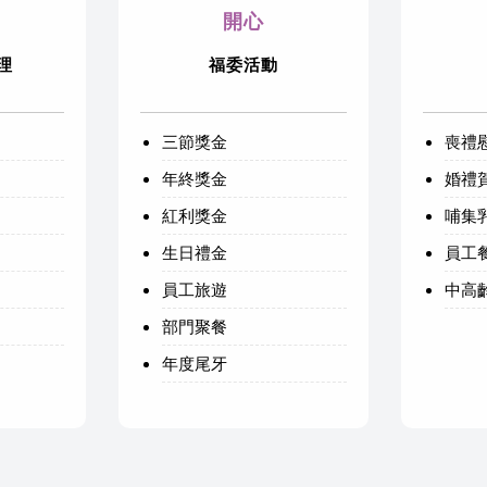
開心
理
福委活動
三節獎金
喪禮
年終獎金
婚禮
紅利獎金
哺集
生日禮金
員工
員工旅遊
中高
部門聚餐
年度尾牙