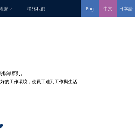
經營
聯絡我們
中文
日本語
Eng
利害關係人
利害關係人溝通
高指導原則。
良好的工作環境，使員工達到工作與生活