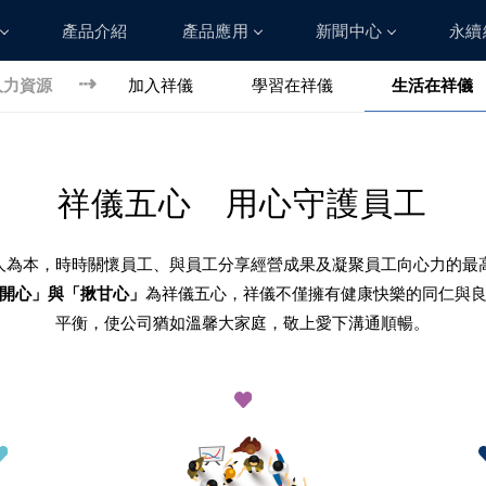
產品介紹
產品應用
新聞中心
永續
人力資源
加入祥儀
學習在祥儀
生活在祥儀
人力資源
加入祥儀
學習在祥儀
祥儀五心 用心守護員工
生活在祥儀
人為本，時時關懷員工、與員工分享經營成果及凝聚員工向心力的最
開心」與「揪甘心」
為祥儀五心，祥儀不僅擁有健康快樂的同仁與
平衡，使公司猶如溫馨大家庭，敬上愛下溝通順暢。