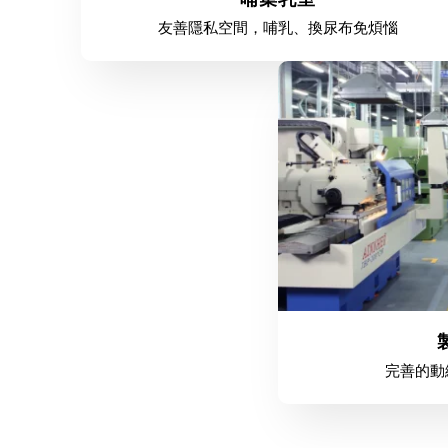
友善隱私空間，哺乳、換尿布免煩惱
完善的動