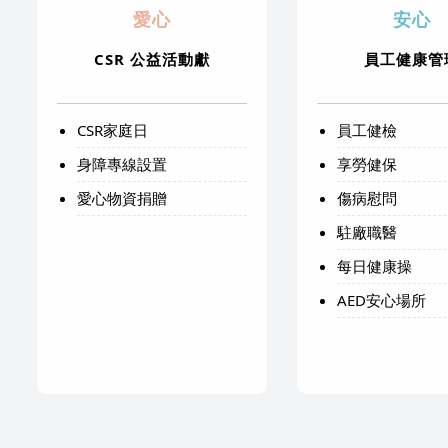
愛心
安心
CSR 公益活動獻
員工健康管
CSR家庭日
員工健檢
身障專線設置
享勞健保
愛心物資捐贈
傷病慰問
駐廠職醫
每日健康操
AED安心場所