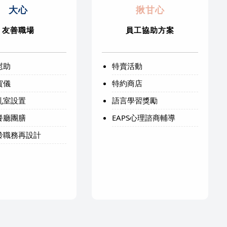
大心
揪甘心
友善職場
員工協助方案
慰助
特賣活動
賀儀
特約商店
乳室設置
語言學習獎勵
餐廳團膳
EAPS心理諮商輔導
齡職務再設計