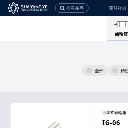
搜尋產品
關於祥儀
永續政策
社會責任
齒輪箱
環境永續政策
社會公益
全部
精
行星式齒輪箱
IG-06