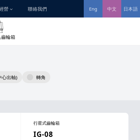
經營
聯絡我們
中文
日本語
Eng
利害關係人
具齒輪箱
利害關係人溝通
中心出軸)
轉角
行星式齒輪箱
IG-08