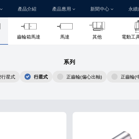
產品介紹
產品應用
新聞中心
永續
人力資源
齒輪箱馬達
馬達
其他
電動工
加入祥儀
學習在祥儀
系列
生活在祥儀
密行星式
行星式
正齒輪(偏心出軸)
正齒輪(