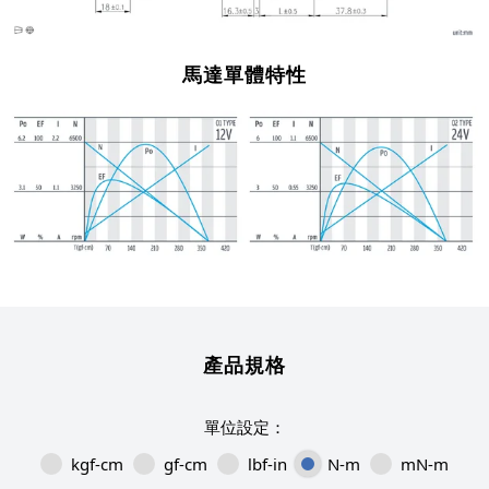
馬達單體特性
產品規格
kgf-cm
gf-cm
lbf-in
N-m
mN-m