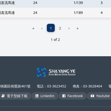
刷直流馬達
24
1/139
3
刷直流馬達
24
1/189
4
«
‹
1
2
›
»
1 of 2
市桃園區桃鶯路461號
電話：03-3623452
傳真：03-3628404
電
電子型錄下載
Linkedin
Facebook
Youtube