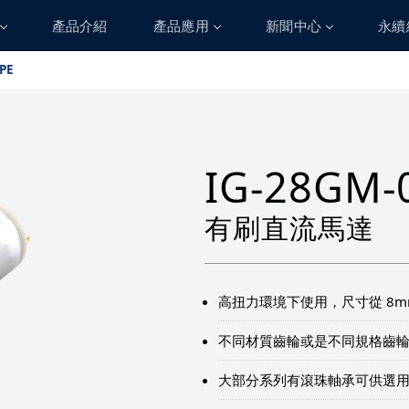
產品介紹
產品應用
新聞中心
永續
PE
人力資源
加入祥儀
學習在祥儀
IG-28GM-
生活在祥儀
有刷直流馬達
高扭力環境下使用，尺寸從 8m
不同材質齒輪或是不同規格齒
大部分系列有滾珠軸承可供選