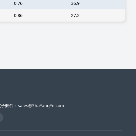
0.76
36.9
0.86
27.2
子郵件：sales@ShaYangYe.com