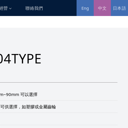
經營
聯絡我們
中文
日本語
Eng
利害關係人
利害關係人溝通
04TYPE
m~90mm 可以選擇
輪可供選擇，如塑膠或金屬齒輪
用