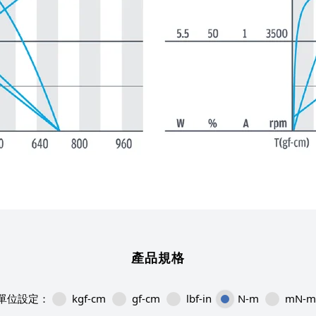
產品規格
kgf-cm
gf-cm
lbf-in
N-m
mN-m