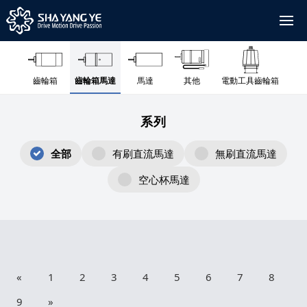
齒輪箱
齒輪箱馬達
馬達
其他
電動工具齒輪箱
系列
全部
有刷直流馬達
無刷直流馬達
空心杯馬達
«
1
2
3
4
5
6
7
8
9
»